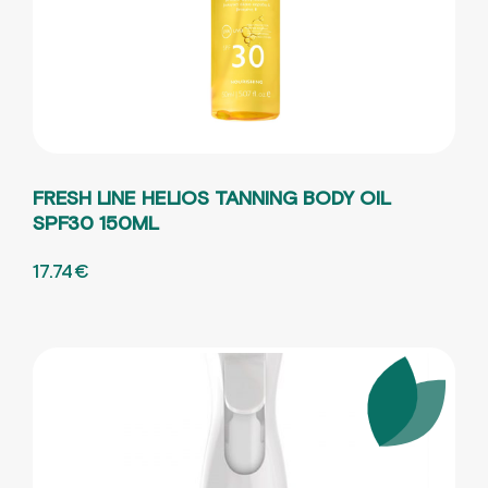
FRESH LINE HELIOS TANNING BODY OIL
SPF30 150ML
ORIGINAL PRICE WAS: 27.29€.
17.74
€
Η ΤΡΕΧΟΥΣΑ ΤΙΜΗ ΕΙΝΑΙ: 17.74€.