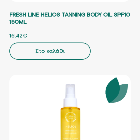
FRESH LINE HELIOS TANNING BODY OIL SPF10
150ML
ORIGINAL PRICE WAS: 25.26€.
16.42
€
Η ΤΡΕΧΟΥΣΑ ΤΙΜΗ ΕΙΝΑΙ: 16.42€.
Στο καλάθι