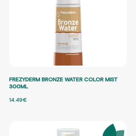
FREZYDERM BRONZE WATER COLOR MIST
300ML
ORIGINAL PRICE WAS: 22.29€.
14.49
€
Η ΤΡΕΧΟΥΣΑ ΤΙΜΗ ΕΙΝΑΙ: 14.49€.