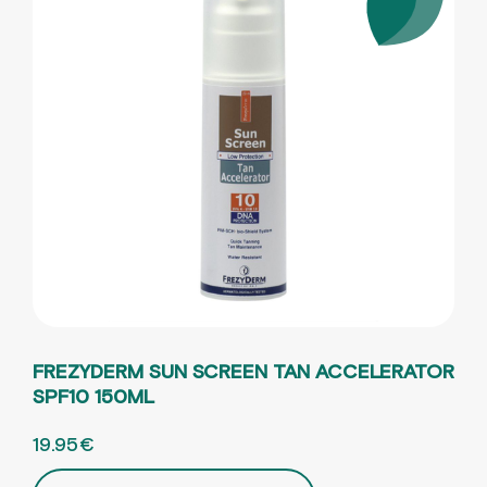
FREZYDERM SUN SCREEN TAN ACCELERATOR
SPF10 150ML
ORIGINAL PRICE WAS: 30.70€.
19.95
€
Η ΤΡΕΧΟΥΣΑ ΤΙΜΗ ΕΙΝΑΙ: 19.95€.