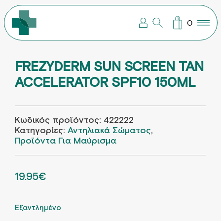
ΣΥΜΠΛΗΡΩΜΑΤΑ ΔΙΑΤΡΟΦΗΣ
ΒΡΕΦΙΚΗ – ΠΑΙΔΙΚΗ ΦΡΟΝΤΙΔΑ
ΠΑΓΟΥΡΙΑ – ΘΕΡΜΟΣ –
ΠΕΡΙΠΟΙΗΣΗ ΜΑΛΛΙΩΝ
ΠΕΡΙΠΟΙΗΣΗ ΠΡΟΣΩΠΟΥ
ΠΕΡΙΠΟΙΗΣΗ ΣΩΜΑΤΟΣ
ΣΤΟΜΑΤΙΚΗ ΥΓΙΕΙΝΗ
0
FREZYDERM SUN SCREEN TAN
ACCELERATOR SPF10 150ML
Κωδικός προϊόντος:
422222
Κατηγορίες:
Αντηλιακά Σώματος
,
Προϊόντα Για Μαύρισμα
ORIGINAL PRICE WAS: 30.70€.
19.95
€
Η ΤΡΕΧΟΥΣΑ ΤΙΜΗ ΕΙΝΑΙ: 19.95€.
Εξαντλημένο