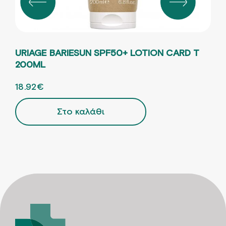
URIAGE BARIESUN SPF50+ LOTION CARD T
UR
200ML
ORI
12.
ORIGINAL PRICE WAS: 29.11€.
18.92
€
Η ΤΡΕΧΟΥΣΑ ΤΙΜΗ ΕΙΝΑΙ: 18.92€.
Στο καλάθι