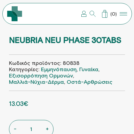
ΣΥΜΠΛΗΡΩΜΑΤΑ ΔΙΑΤΡΟΦΗΣ
ΒΡΕΦΙΚΗ – ΠΑΙΔΙΚΗ ΦΡΟΝΤΙΔΑ
ΠΑΓΟΥΡΙΑ – ΘΕΡΜΟΣ –
ΠΕΡΙΠΟΙΗΣΗ ΜΑΛΛΙΩΝ
ΠΕΡΙΠΟΙΗΣΗ ΠΡΟΣΩΠΟΥ
ΠΕΡΙΠΟΙΗΣΗ ΣΩΜΑΤΟΣ
ΣΤΟΜΑΤΙΚΗ ΥΓΙΕΙΝΗ
(0)
NEUBRIA NEU PHASE 30TABS
Κωδικός προϊόντος:
80838
Κατηγορίες:
Eμμηνόπαυση
,
Γυναίκα
,
Εξισορρόπηση Ορμονών
,
Μαλλιά-Νύχια-Δέρμα
,
Οστά-Αρθρώσεις
ORIGINAL PRICE WAS: 18.61€.
13.03
€
Η ΤΡΕΧΟΥΣΑ ΤΙΜΗ ΕΙΝΑΙ: 13.03€.
NEUBRIA NEU PHASE 30TABS ποσότητα
-
+