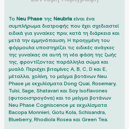
Το
Neu Phase
της
Neubria
είναι ένα
συμπλήρωμα διατροφής που έχει σχεδιαστεί
ειδικά για γυναίκες πριν, κατά τη διάρκεια και
μετά την εμμηνόπαυση. Η προηγμένη του
φόρμουλα υποστηρίζει τις ειδικές ανάγκες
της γυναίκας σε αυτή τη νέα φάση της ζωής
της, φροντίζοντας παράλληλα σώμα και
μυαλό. Περιέχει βιταμίνες Α, Β, C, D και Ε,
μέταλλα, χολίνη, το μείγμα βοτάνων Neu
Phase με εκχυλίσματα Dong Quai, Rosemary,
Tulsi, Sage, Shatavari και Soy Isoflavones
(φυτοοιστρογόνα) και το μείγμα βοτάνων
Neu Phase Cogniscence με εκχυλίσματα
Bacopa Monnieri, Gotu Kola, Schisandra,
Blueberry, Rhodiola Rosea και Green Tea.