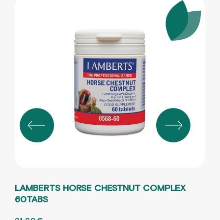
LAMBERTS HORSE CHESTNUT COMPLEX
TE
60TABS
ORI
23.