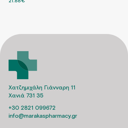
ORIGINAL PRICE WAS: 31.25€.
21.88
€
Η ΤΡΕΧΟΥΣΑ ΤΙΜΗ ΕΙΝΑΙ: 21.88€.
Χατζημιχάλη Γιάνναρη 11
Χανιά 731 35
+30 2821 099672
info@marakaspharmacy.gr