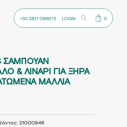
+30 2821 099672
LOGIN
0
S ΣΑΜΠΟΥΑΝ
ΛΟ & ΛΙΝΑΡΙ ΓΙΑ ΞΗΡΑ
ΑΤΩΜΕΝΑ ΜΑΛΛΙΑ
ϊόντος:
21000946