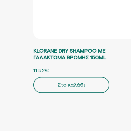
KLORANE DRY SHAMPOO ΜΕ
ΓΑΛΑΚΤΩΜΑ ΒΡΩΜΗΣ 150ML
ORIGINAL PRICE WAS: 14.40€.
11.52
€
Η ΤΡΕΧΟΥΣΑ ΤΙΜΗ ΕΙΝΑΙ: 11.52€.
Στο καλάθι