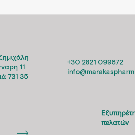
ζημιχάλη
+30 2821 099672
νναρη 11
info@marakaspharma
ιά 731 35
Εξυπηρέτ
πελατών