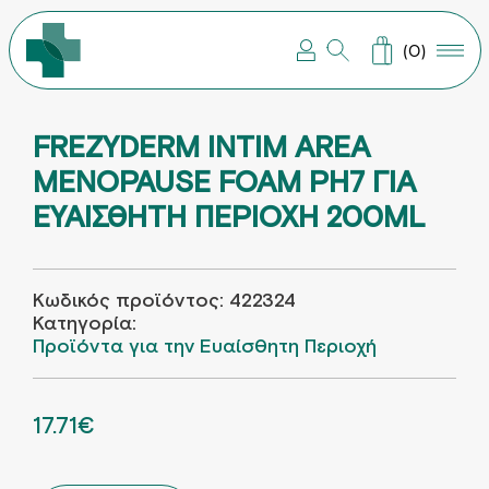
ΣΥΜΠΛΗΡΩΜΑΤΑ ΔΙΑΤΡΟΦΗΣ
ΒΡΕΦΙΚΗ – ΠΑΙΔΙΚΗ ΦΡΟΝΤΙΔΑ
ΠΑΓΟΥΡΙΑ – ΘΕΡΜΟΣ –
ΠΕΡΙΠΟΙΗΣΗ ΜΑΛΛΙΩΝ
ΠΕΡΙΠΟΙΗΣΗ ΠΡΟΣΩΠΟΥ
ΠΕΡΙΠΟΙΗΣΗ ΣΩΜΑΤΟΣ
ΣΤΟΜΑΤΙΚΗ ΥΓΙΕΙΝΗ
(0)
FREZYDERM INTIM AREA
MENOPAUSE FOAM PH7 ΓΙΑ
ΕΥΑΙΣΘΗΤΗ ΠΕΡΙΟΧΗ 200ML
Κωδικός προϊόντος:
422324
Κατηγορία:
Προϊόντα για την Ευαίσθητη Περιοχή
ORIGINAL PRICE WAS: 23.61€.
17.71
€
Η ΤΡΕΧΟΥΣΑ ΤΙΜΗ ΕΙΝΑΙ: 17.71€.