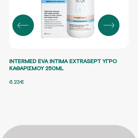
INTERMED EVA INTIMA EXTRASEPT ΥΓΡΟ
FRE
ΚΑΘΑΡΙΣΜΟΥ 250ML
ΚΑ
ORIGINAL PRICE WAS: 8.30€.
6.23
€
Η ΤΡΕΧΟΥΣΑ ΤΙΜΗ ΕΙΝΑΙ: 6.23€.
ORI
12.