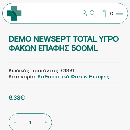
ΣΥΜΠΛΗΡΩΜΑΤΑ ΔΙΑΤΡΟΦΗΣ
ΒΡΕΦΙΚΗ – ΠΑΙΔΙΚΗ ΦΡΟΝΤΙΔΑ
ΠΑΓΟΥΡΙΑ – ΘΕΡΜΟΣ –
ΠΕΡΙΠΟΙΗΣΗ ΜΑΛΛΙΩΝ
ΠΕΡΙΠΟΙΗΣΗ ΠΡΟΣΩΠΟΥ
ΠΕΡΙΠΟΙΗΣΗ ΣΩΜΑΤΟΣ
ΣΤΟΜΑΤΙΚΗ ΥΓΙΕΙΝΗ
0
DEMO NEWSEPT TOTAL ΥΓΡΟ
ΦΑΚΩΝ ΕΠΑΦΗΣ 500ML
Κωδικός προϊόντος:
01881
Κατηγορία:
Kαθαριστικά Φακών Επαφής
ORIGINAL PRICE WAS: 8.51€.
6.38
€
Η ΤΡΕΧΟΥΣΑ ΤΙΜΗ ΕΙΝΑΙ: 6.38€.
DEMO NEWSEPT TOTAL ΥΓΡΟ ΦΑΚΩΝ ΕΠΑΦΗΣ
-
+