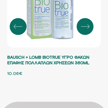
BAUSCH + LOMB BIOTRUE ΥΓΡΟ ΦΑΚΩΝ
AL
ΕΠΑΦΗΣ ΠΟΛΛΑΠΛΩΝ ΧΡΗΣΕΩΝ 360ML
ΕΠ
ORIGINAL PRICE WAS: 16.49€.
10.06
€
Η ΤΡΕΧΟΥΣΑ ΤΙΜΗ ΕΙΝΑΙ: 10.06€.
ORI
9.4