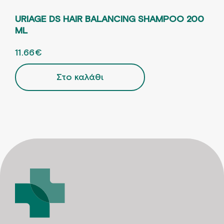
URIAGE DS HAIR BALANCING SHAMPOO 200
VI
ML
RE
ORIGINAL PRICE WAS: 14.57€.
11.66
€
Η ΤΡΕΧΟΥΣΑ ΤΙΜΗ ΕΙΝΑΙ: 11.66€.
ORI
13.
Στο καλάθι