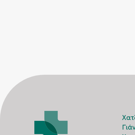
Χατ
Γιά