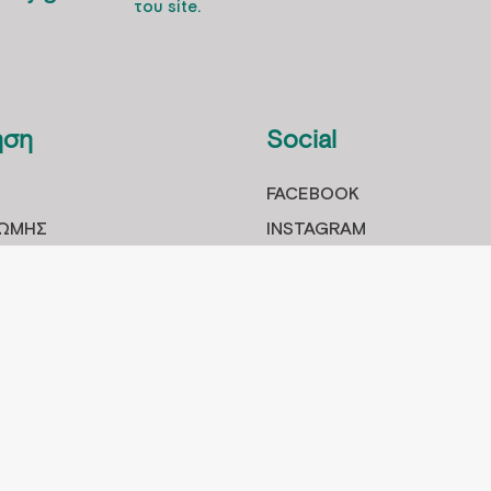
του site.
ηση
Social
FACEBOOK
ΡΩΜHΣ
INSTAGRAM
ΡΟΙOΝΤΩΝ
ΓΓΕΛΙΑΣ
ΙΣΤΡΟΦΩΝ
MENT