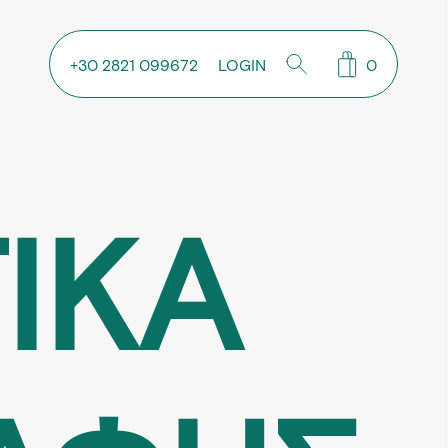
+30 2821 099672
LOGIN
0
ΙΚΑ