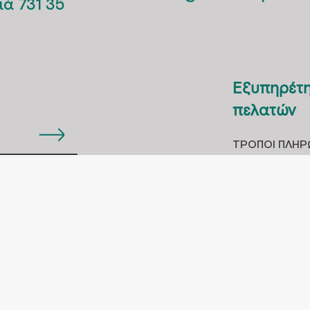
ιά 731 35
Εξυπηρέτ
πελατών
ΤΡOΠΟΙ ΠΛΗ
ΑΠΟΣΤΟΛH Π
ική απορρήτου
ΤΡΟΠΟΙ ΠΑΡΑ
ΠΟΛΙΤΙΚΗ ΕΠ
KIES POLICY
PERSONAL DATA
ASSOCIATES AGREE
© 2026 MARAKAS PHARMACY
MADE BY LIMECREATIVE