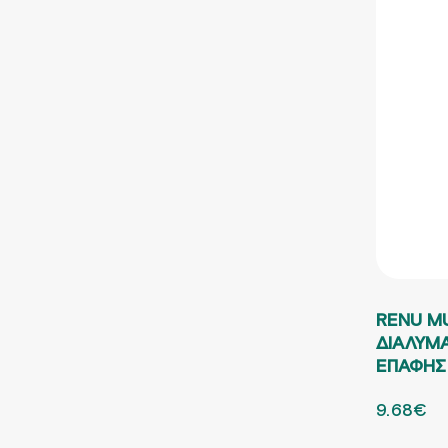
RENU MU
ΔΙΑΛΥΜ
ΕΠΑΦΗΣ
ORIGINA
9.68
€
Η 