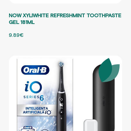
NOW XYLIWHITE REFRESHMINT TOOTHPASTE
GEL 181ML
ORIGINAL PRICE WAS: 13.19€.
9.89
€
Η ΤΡΕΧΟΥΣΑ ΤΙΜΗ ΕΙΝΑΙ: 9.89€.