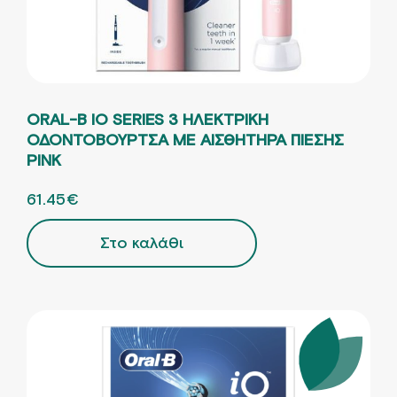
ORAL-B IO SERIES 3 ΗΛΕΚΤΡΙΚΗ
ΟΔΟΝΤΟΒΟΥΡΤΣΑ ΜΕ ΑΙΣΘΗΤΗΡΑ ΠΙΕΣΗΣ
PINK
ORIGINAL PRICE WAS: 136.55€.
61.45
€
Η ΤΡΕΧΟΥΣΑ ΤΙΜΗ ΕΙΝΑΙ: 61.45€.
Στο καλάθι