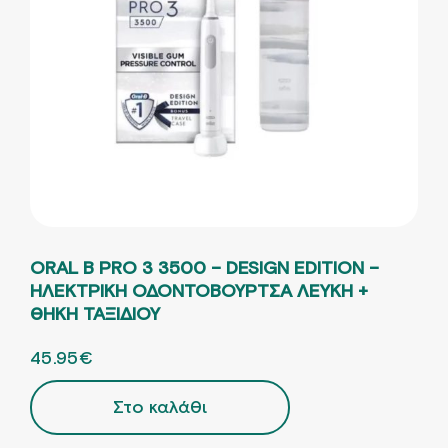
ORAL B PRO 3 3500 – DESIGN EDITION –
ΗΛΕΚΤΡΙΚΗ ΟΔΟΝΤΟΒΟΥΡΤΣΑ ΛΕΥΚΗ +
ΘΗΚΗ ΤΑΞΙΔΙΟΥ
ORIGINAL PRICE WAS: 102.11€.
45.95
€
Η ΤΡΕΧΟΥΣΑ ΤΙΜΗ ΕΙΝΑΙ: 45.95€.
Στο καλάθι