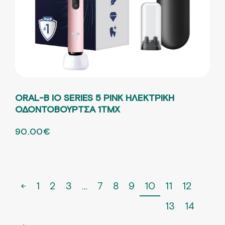
ORAL-B IO SERIES 5 PINK ΗΛΕΚΤΡΙΚΗ
ΟΔΟΝΤΟΒΟΥΡΤΣΑ 1ΤΜΧ
ORIGINAL PRICE WAS: 193.93€.
90.00
€
Η ΤΡΕΧΟΥΣΑ ΤΙΜΗ ΕΙΝΑΙ: 90.00€.
←
1
2
3
…
7
8
9
10
11
12
13
14