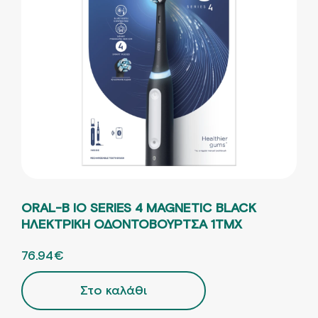
ORAL-B IO SERIES 4 MAGNETIC BLACK
ΗΛΕΚΤΡΙΚΗ ΟΔΟΝΤΟΒΟΥΡΤΣΑ 1ΤΜΧ
ORIGINAL PRICE WAS: 170.98€.
76.94
€
Η ΤΡΕΧΟΥΣΑ ΤΙΜΗ ΕΙΝΑΙ: 76.94€.
Στο καλάθι