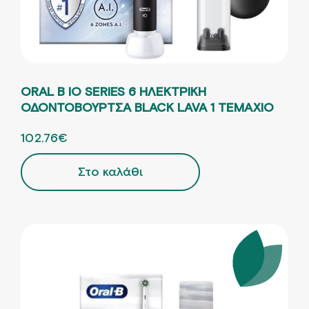
ORAL B IO SERIES 6 ΗΛΕΚΤΡΙΚΗ
ΟΔΟΝΤΟΒΟΥΡΤΣΑ ΒLACK LAVA 1 ΤΕΜΑΧΙΟ
ORIGINAL PRICE WAS: 228.35€.
102.76
€
Η ΤΡΕΧΟΥΣΑ ΤΙΜΗ ΕΙΝΑΙ: 102.76€.
Στο καλάθι