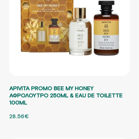
APIVITA PROMO ΒΕΕ ΜΥ ΗΟΝΕΥ
ΑΦΡΟΛΟΥΤΡΟ 250ML & EAU DE TOILETTE
100ML
ORIGINAL PRICE WAS: 40.80€.
28.56
€
Η ΤΡΕΧΟΥΣΑ ΤΙΜΗ ΕΙΝΑΙ: 28.56€.