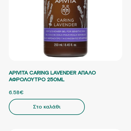
APIVITA CARING LAVENDER ΑΠΑΛΟ
ΑΦΡΟΛΟΥΤΡΟ 250ML
ORIGINAL PRICE WAS: 9.40€.
6.58
€
Η ΤΡΕΧΟΥΣΑ ΤΙΜΗ ΕΙΝΑΙ: 6.58€.
Στο καλάθι