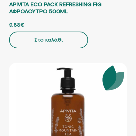
APIVITA ECO PACK REFRESHING FIG
ΑΦΡΟΛΟΥΤΡΟ 500ML
ORIGINAL PRICE WAS: 14.10€.
9.88
€
Η ΤΡΕΧΟΥΣΑ ΤΙΜΗ ΕΙΝΑΙ: 9.88€.
Στο καλάθι