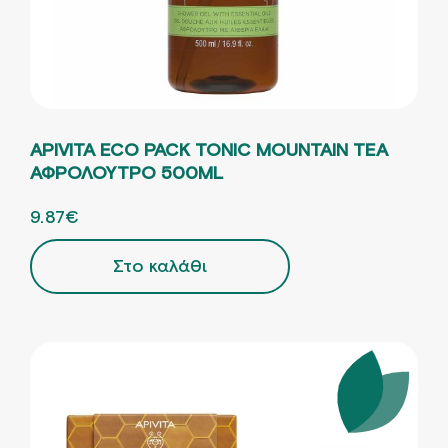
APIVITA ECO PACK TONIC MOUNTAIN TEA
ΑΦΡΟΛΟΥΤΡΟ 500ML
ORIGINAL PRICE WAS: 14.10€.
9.87
€
Η ΤΡΕΧΟΥΣΑ ΤΙΜΗ ΕΙΝΑΙ: 9.87€.
Στο καλάθι