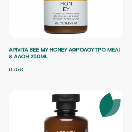
APIVITA BEE MY HONEY ΑΦΡΟΛΟΥΤΡΟ ΜΕΛΙ
& ΑΛΟΗ 250ML
ORIGINAL PRICE WAS: 9.65€.
6.75
€
Η ΤΡΕΧΟΥΣΑ ΤΙΜΗ ΕΙΝΑΙ: 6.75€.