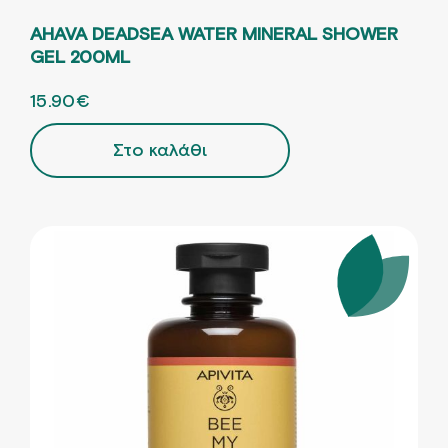
AHAVA DEADSEA WATER MINERAL SHOWER
GEL 200ML
ORIGINAL PRICE WAS: 22.71€.
15.90
€
Η ΤΡΕΧΟΥΣΑ ΤΙΜΗ ΕΙΝΑΙ: 15.90€.
Στο καλάθι