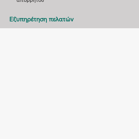
απορρήτου
Εξυπηρέτηση πελατών
ΤΡOΠΟΙ ΠΛΗΡΩΜHΣ
ΑΠΟΣΤΟΛH ΠΡΟΙOΝΤΩΝ
ΤΡΟΠΟΙ ΠΑΡΑΓΓΕΛΙΑΣ
ΠΟΛΙΤΙΚΗ ΕΠΙΣΤΡΟΦΩΝ
Social
FACEBOOK
INSTAGRAM
COOKIES POLICY
PERSONAL DATA