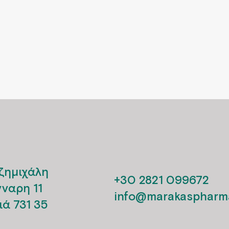
ζημιχάλη
+30 2821 099672
νναρη 11
info@marakaspharma
ιά 731 35