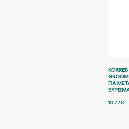
KORRES
GROOMI
ΓΙΑ ΜΕΤ
ΞΥΡΙΣΜΑ
ORIGINA
13.72
€
Η