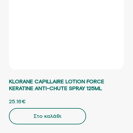
KLORANE CAPILLAIRE LOTION FORCE
KERATINE ANTI-CHUTE SPRAY 125ML
ORIGINAL PRICE WAS: 31.46€.
25.16
€
Η ΤΡΕΧΟΥΣΑ ΤΙΜΗ ΕΙΝΑΙ: 25.16€.
Στο καλάθι