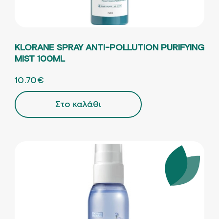
KLORANE SPRAY ANTI-POLLUTION PURIFYING
MIST 100ML
ORIGINAL PRICE WAS: 13.38€.
10.70
€
Η ΤΡΕΧΟΥΣΑ ΤΙΜΗ ΕΙΝΑΙ: 10.70€.
Στο καλάθι