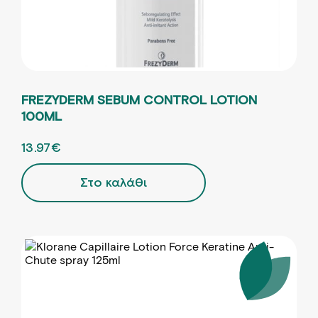
FREZYDERM SEBUM CONTROL LOTION
100ML
ORIGINAL PRICE WAS: 19.95€.
13.97
€
Η ΤΡΕΧΟΥΣΑ ΤΙΜΗ ΕΙΝΑΙ: 13.97€.
Στο καλάθι