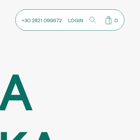
+30 2821 099672
LOGIN
0
ΚΑ