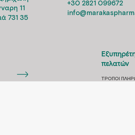
+30 2821 099672
νναρη 11
info@marakaspharma
ιά 731 35
Εξυπηρέτ
πελατών
ΤΡOΠΟΙ ΠΛΗ
ΑΠΟΣΤΟΛH Π
ική απορρήτου
ΤΡΟΠΟΙ ΠΑΡΑ
ΠΟΛΙΤΙΚΗ ΕΠ