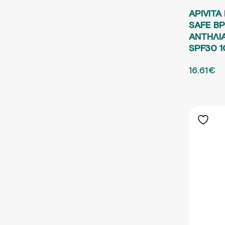
APIVITA
SAFE ΒΡ
ΑΝΤΗΛΙ
SPF30 
ORIGINA
16.61
€
Η 