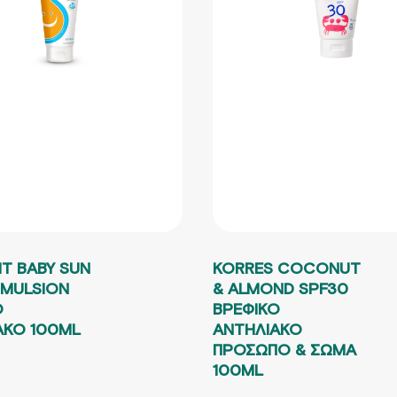
T BABY SUN
KORRES COCONUT
EMULSION
& ALMOND SPF30
Ο
ΒΡΕΦΙΚΟ
ΑΚΟ 100ML
ΑΝΤΗΛΙΑΚΟ
ΠΡΟΣΩΠΟ & ΣΩΜΑ
L PRICE WAS: 18.66€.
Η ΤΡΕΧΟΥΣΑ ΤΙΜΗ ΕΙΝΑΙ: 14.00€.
100ML