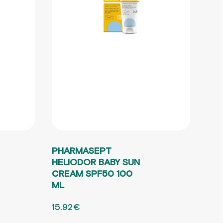
PHARMASEPT
HELIODOR BABY SUN
CREAM SPF50 100
ML
ORIGINAL PRICE WAS: 22.74€.
15.92
€
Η ΤΡΕΧΟΥΣΑ ΤΙΜΗ ΕΙΝΑΙ: 15.92€.