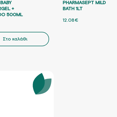
 BABY
PHARMASEPT MILD
GEL +
BATH 1LT
OO 500ML
ORIGINAL PRICE WAS: 1
12.08
€
Η ΤΡΕΧΟΥΣΑ ΤΙΜΗ
L PRICE WAS: 17.53€.
ΤΡΕΧΟΥΣΑ ΤΙΜΗ ΕΙΝΑΙ: 13.15€.
Στο καλάθι