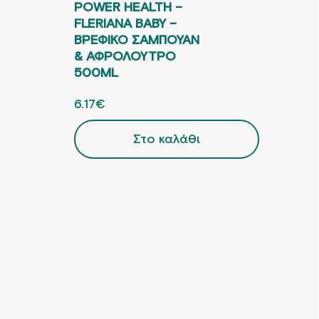
POWER HEALTH –
FLERIANA BABY –
ΒΡΕΦΙΚΟ ΣΑΜΠΟΥΑΝ
6.10€.
 ΕΙΝΑΙ: 12.08€.
& ΑΦΡΟΛΟΥΤΡΟ
500ML
ORIGINAL PRICE WAS: 8.81€.
6.17
€
Η ΤΡΕΧΟΥΣΑ ΤΙΜΗ ΕΙΝΑΙ: 6.17€.
Στο καλάθι