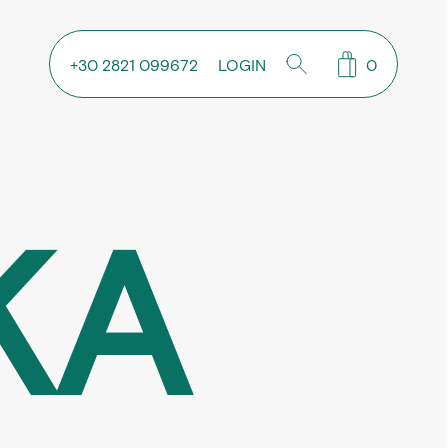
+30 2821 099672
LOGIN
0
ΚΑ