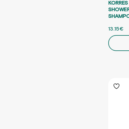
KORRES
SHOWER
SHAMP
ORIGINA
13.15
€
Η 