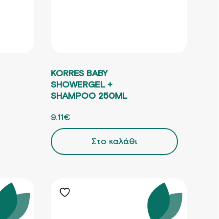
KORRES BABY
SHOWERGEL +
SHAMPOO 250ML
2.45€.
ΕΙΝΑΙ: 9.34€.
ORIGINAL PRICE WAS: 12.15€.
9.11
€
Η ΤΡΕΧΟΥΣΑ ΤΙΜΗ ΕΙΝΑΙ: 9.11€.
Στο καλάθι