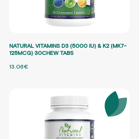
NATURAL VITAMINS D3 (5000 IU) & K2 (MK7-
125ΜCG) 30CHEW TABS
ORIGINAL PRICE WAS: 21.77€.
13.06
€
Η ΤΡΕΧΟΥΣΑ ΤΙΜΗ ΕΙΝΑΙ: 13.06€.