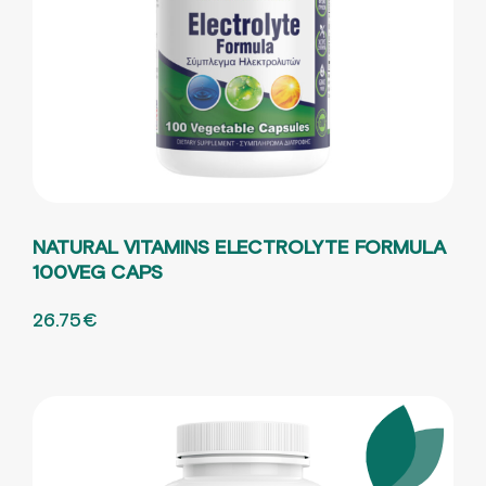
NATURAL VITAMINS ELECTROLYTE FORMULA
100VEG CAPS
ORIGINAL PRICE WAS: 44.58€.
26.75
€
Η ΤΡΕΧΟΥΣΑ ΤΙΜΗ ΕΙΝΑΙ: 26.75€.