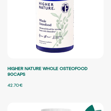
HIGHER NATURE WHOLE OSTEOFOOD
90CAPS
ORIGINAL PRICE WAS: 61.00€.
42.70
€
Η ΤΡΕΧΟΥΣΑ ΤΙΜΗ ΕΙΝΑΙ: 42.70€.