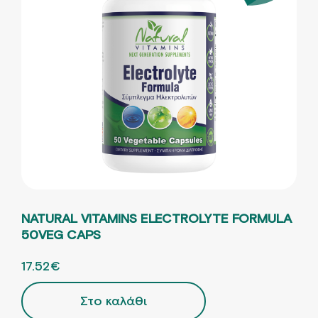
NATURAL VITAMINS ELECTROLYTE FORMULA
50VEG CAPS
ORIGINAL PRICE WAS: 26.96€.
17.52
€
Η ΤΡΕΧΟΥΣΑ ΤΙΜΗ ΕΙΝΑΙ: 17.52€.
Στο καλάθι