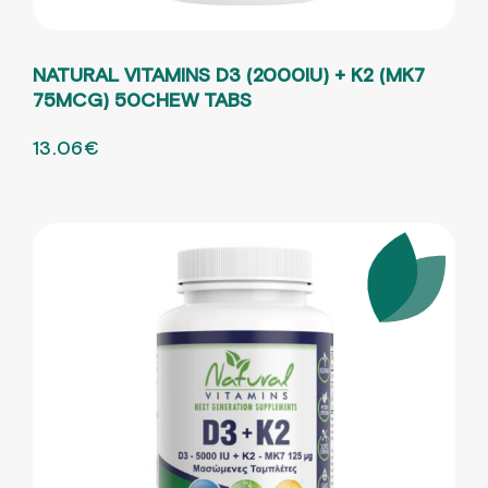
NATURAL VITAMINS D3 (2000IU) + K2 (MK7
75MCG) 50CHEW TABS
ORIGINAL PRICE WAS: 21.77€.
13.06
€
Η ΤΡΕΧΟΥΣΑ ΤΙΜΗ ΕΙΝΑΙ: 13.06€.