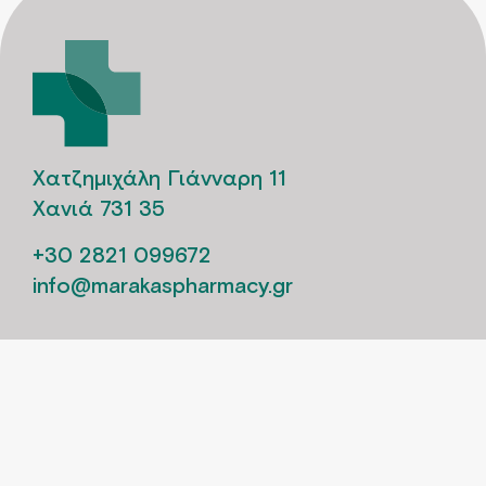
Χατζημιχάλη Γιάνναρη 11
Χανιά 731 35
+30 2821 099672
info@marakaspharmacy.gr
Ενδέχεται να υπάρχουν διαφορές στην τιμή στο
φυσικό κατάστημα απο αυτη του site.
Newsletter