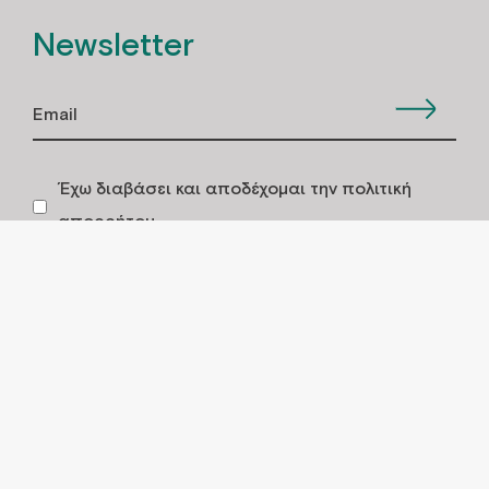
Newsletter
Έχω διαβάσει και αποδέχομαι την πολιτική
απορρήτου
Εξυπηρέτηση πελατών
ΤΡOΠΟΙ ΠΛΗΡΩΜHΣ
ΑΠΟΣΤΟΛH ΠΡΟΙOΝΤΩΝ
ΤΡΟΠΟΙ ΠΑΡΑΓΓΕΛΙΑΣ
ΠΟΛΙΤΙΚΗ ΕΠΙΣΤΡΟΦΩΝ