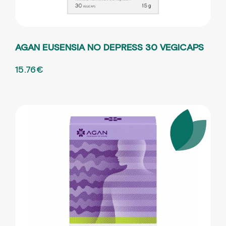
AGAN EUSENSIA NO DEPRESS 30 VEGICAPS
ORIGINAL PRICE WAS: 21.01€.
15.76
€
Η ΤΡΕΧΟΥΣΑ ΤΙΜΗ ΕΙΝΑΙ: 15.76€.