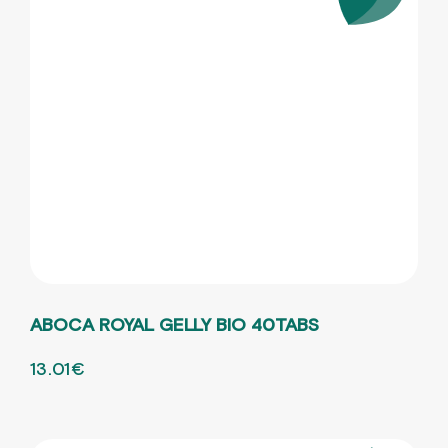
ABOCA ROYAL GELLY BIO 40TABS
ORIGINAL PRICE WAS: 18.58€.
13.01
€
Η ΤΡΕΧΟΥΣΑ ΤΙΜΗ ΕΙΝΑΙ: 13.01€.