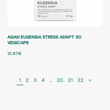
AGAN EUSENSIA STRESS ADAPT 30
VEGICAPS
ORIGINAL PRICE WAS: 18.23€.
13.67
€
Η ΤΡΕΧΟΥΣΑ ΤΙΜΗ ΕΙΝΑΙ: 13.67€.
1
2
3
4
…
20
21
22
→