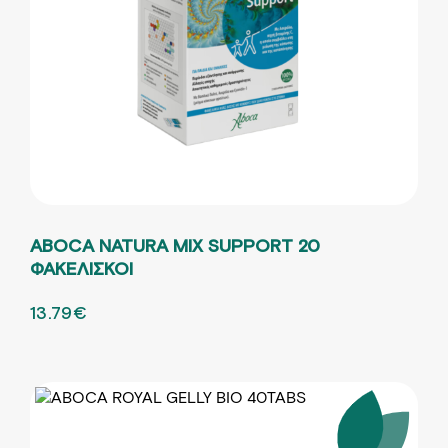
ABOCA NATURA MIX SUPPORT 20
ΦΑΚΕΛΙΣΚΟΙ
ORIGINAL PRICE WAS: 19.70€.
13.79
€
Η ΤΡΕΧΟΥΣΑ ΤΙΜΗ ΕΙΝΑΙ: 13.79€.