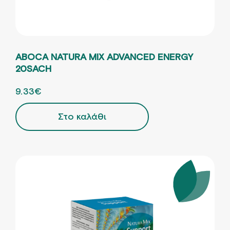
ABOCA NATURA MIX ADVANCED ENERGY
20SACH
ORIGINAL PRICE WAS: 18.66€.
9.33
€
Η ΤΡΕΧΟΥΣΑ ΤΙΜΗ ΕΙΝΑΙ: 9.33€.
Στο καλάθι